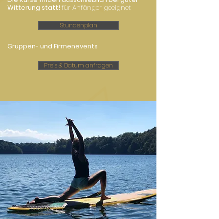
Witterung statt!
für Anfänger geeignet
Stundenplan
Gruppen- und Firmenevents
Preis & Datum anfragen