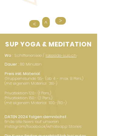
>
>
>
SUP YOGA & MEDITATION
Wo
: Schiffenensee /
lakeside-sup.ch
Dauer
: 80 Minuten
Preis inkl. Material
Gruppenstunde 55.- (ab 4 - max. 8 Pers.)
(mit eigenem Material 38.-)
Privatlektion 120.- (1 Pers.)
Privatlektion 150.- (2 Pers.)
(mit eigenem Material 100.-/110.
-)
DATEN 2024 folgen demnächst
finde alle News auf unseren
Instagram/facebook/whatsapp Stories
Die Kurse finden
ausschließlich
bei guter