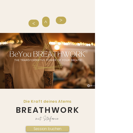
>
>
>
Die Kraft deines Atems
BREATHWORK
mit Stefanie
Session buchen