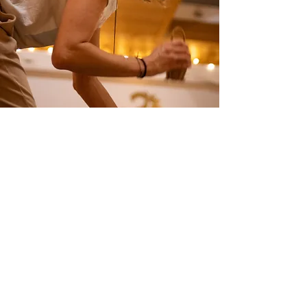
Through the wisdom of your
breath, discover emotional
healing, clarity, and
transformative growth,
stepping into your true
potential and purpose.
A universal tool, available to
all.