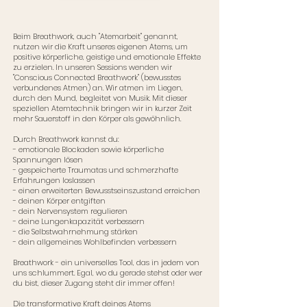
Beim Breathwork, auch "Atemarbeit" genannt,
nutzen wir die Kraft unseres eigenen Atems, um
positive körperliche, geistige und emotionale Effekte
zu erzielen. In unseren Sessions wenden wir
"Conscious Connected Breathwork" (bewusstes
verbundenes Atmen) an. Wir atmen im Liegen,
durch den Mund, begleitet von Musik. Mit dieser
speziellen Atemtechnik bringen wir in kurzer Zeit
mehr Sauerstoff in den Körper als gewöhnlich.
Durch Breathwork kannst du:
- emotionale Blockaden sowie körperliche
Spannungen lösen
- gespeicherte Traumatas und schmerzhafte
Erfahrungen loslassen
- einen erweiterten Bewusstseinszustand erreichen
- deinen Körper entgiften
- dein Nervensystem regulieren
- deine Lungenkapazität verbessern
- die Selbstwahrnehmung stärken
- dein allgemeines Wohlbefinden verbessern
Breathwork - ein universelles Tool, das in jedem von
uns schlummert. Egal, wo du gerade stehst oder wer
du bist, dieser Zugang steht dir immer offen!
Die transformative Kraft deines Atems