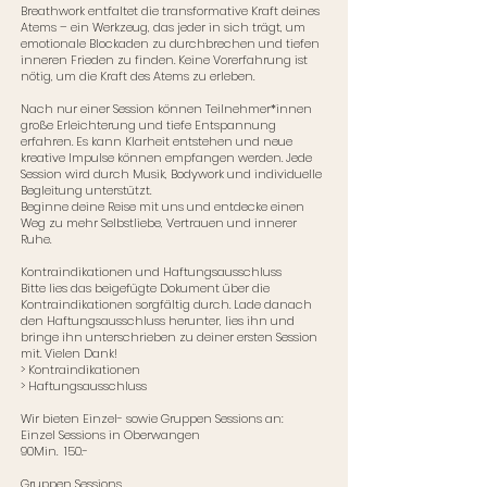
Breathwork entfaltet die transformative Kraft deines
Atems – ein Werkzeug, das jeder in sich trägt, um
emotionale Blockaden zu durchbrechen und tiefen
inneren Frieden zu finden. Keine Vorerfahrung ist
nötig, um die Kraft des Atems zu erleben.
Nach nur einer Session können Teilnehmer*innen
große Erleichterung und tiefe Entspannung
erfahren. Es kann Klarheit entstehen und neue
kreative Impulse können empfangen werden. Jede
Session wird durch Musik, Bodywork und individuelle
Begleitung unterstützt.
Beginne deine Reise mit uns und entdecke einen
Weg zu mehr Selbstliebe, Vertrauen und innerer
Ruhe.
Kontraindikationen und Haftungsausschluss
Bitte lies das beigefügte Dokument über die
Kontraindikationen sorgfältig durch. Lade danach
den Haftungsausschluss herunter, lies ihn und
bringe ihn unterschrieben zu deiner ersten Session
mit. Vielen Dank!
>
Kontraindikationen
>
Haftungsausschluss
Wir bieten Einzel- sowie Gruppen Sessions an:
Einzel Sessions in Oberwangen
90Min. 150.-
Gruppen Sessions